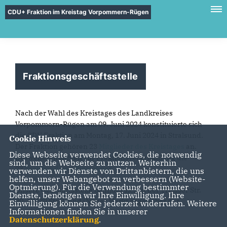
CDU+ Fraktion im Kreistag Vorpommern-Rügen
Fraktionsgeschäftsstelle
Nach der Wahl des Kreistages des Landkreises
Vorpommern-Rügen am 09. Juni 2024 konstituierte sich
die CDU Fraktion am Montag, 17. Juni 2024 in Stralsund.
Cookie Hinweis
Der Fraktion gehören 23
Mitglieder des Kreistages
an.
Diese Webseite verwendet Cookies, die notwendig
Desweiteren zählen zur Fraktionsversammlung die
sind, um die Webseite zu nutzen. Weiterhin
23
Sachkundigen Einwohner
.
verwenden wir Dienste von Drittanbietern, die uns
helfen, unser Webangebot zu verbessern (Website-
Optmierung). Für die Verwendung bestimmter
Unsere Geschäftsstelle befindet sich in der Tribsser Str.
Dienste, benötigen wir Ihre Einwilligung. Ihre
20, 18439 Stralsund (Neuer Markt gegenüber der
Einwilligung können Sie jederzeit widerrufen. Weitere
Informationen finden Sie in unserer
Postbank).
Datenschutzerklärung
.