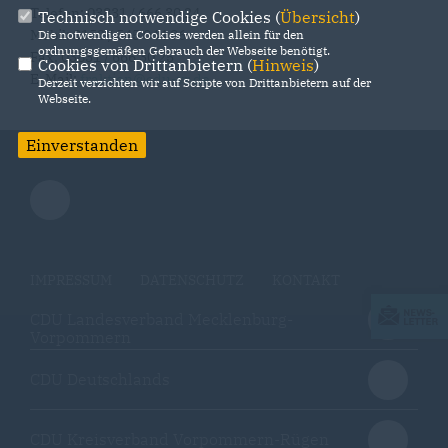
Telefon: 03831 / 666 30 24
Technisch notwendige Cookies (
Übersicht
)
Mobil: 0152 / 545 044 96
Die notwendigen Cookies werden allein für den
ordnungsgemäßen Gebrauch der Webseite benötigt.
Fax: 03831 / 666 30 25
Cookies von Drittanbietern (
Hinweis
)
E-Mail:
fraktion@cdu-vr.de
Derzeit verzichten wir auf Scripte von Drittanbietern auf der
Webseite.
Einverstanden
IMPRESSUM
DATENSCHUTZ
KONTAKT
CDU Landesverband Mecklenburg-
Vorpommern
CDU Deutschlands
CDU Kreisverband Vorpommern-Rügen